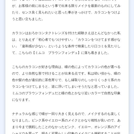
が、お客様の前に出るという事で出来る限りメイクを最新のものにしてみ
たり、センス良く見られたいと思った事がきっかけで、カラコンをつけよ
うと思い立ちました。
カラコンはおろかコンタクトレンズを付けた経験さえほとんどなかった私
は、とりあえず「初心者でもつけやすい」「カラコンをつけてます感がな
い」「違和感が少ない」というような条件で検索したり口コミを見たりし
て、こちらの【ミムコ ブラウンフォンデュ】に落ち着きました。
こちらのカラコンが好きな理由は、瞳の色によってカラコンの色が選べる
ので、より自然な形で付けることが出来る点です。私は幼い頃から、瞳の
色や髪の色が遺伝的に茶色寄りで、もし縁取りのしっかりくっきり系のカ
ラコンをつけてしまうと、逆に浮いてしまいそうだなと思っていました。
ミムコのブラウンフォンデュだと瞳の色とかなり近いカラーで自然な印象
になります。
ナチュラルな感じで瞳が一回り大きく見えるので、メイクするのも楽しく
なりました。ピンク系やイエロー系のメイクとかなり相性が良いので、あ
まり今まで挑戦したことのなかったピンク、イエロー、オレンジ系のアイ
シャドウを買って、明るく可愛らしい印象のメイクにも挑戦することが出