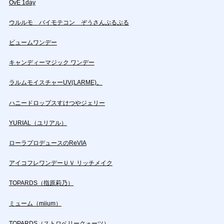
OvE 1day
ウルルモ バイモテコン ぞうさんぷるぷる
ビュームワンデー
キャンディーマジック ワンデー
ラルムモイスチャーUV(LARME)。
ハニードロップスすけつやジェリー
YURIAL（ユリアル）
ローラプロデュースのReVIA
アイコフレワンデーＵＶ リッチメイク
TOPARDS（指原莉乃）
ミューム（miium）
TOPARDS（ストロベリークォーツ）