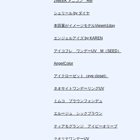
2WEEK メニコン Rei
シェリール by ダイヤ
本田翼がイメージモデルViewm1day
エンジェルアイズ by KAREN
アイコフレ ワンデーUV M（SEED）
AngelColor
アイクローゼット（eye closet）
ネオサイトワンデーリングUV
ミムコ ブラウンフォンデュ
エルージュ シックブラウン
ティアモグランジ アイビーオリーブ
クオリテワンデーUV