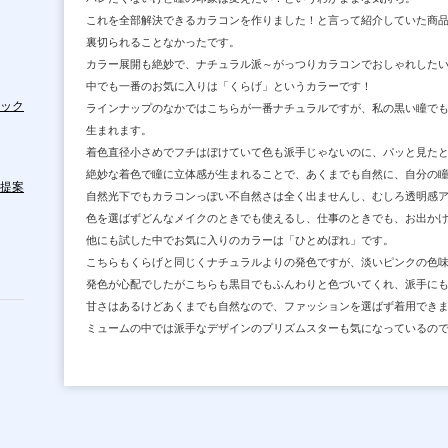
これを全部解決できるカラコンを作りました！と言って紹介していた商
裏切られることなかったです。
カラー展開も絶妙で、ナチュラル派～がっつりカラコンでおしゃれした
中でも一番のお気に入りは「くらげ」というカラーです！
ック
ラインナップのなかではこちらが一番ナチュラルですが、私の黒い瞳で
生まれます。
着色直径小さめでフチはぼけていて色も派手じゃないのに、パッと見た
絶妙な着色で瞳に立体感が生まれることで、あくまでも自然に、自分の
提案
自然光下でもカラコンっぽい不自然さは全く出ませんし、むしろ透明感
色を選ばずどんなメイクのときでも使えるし、仕事のときでも、お出かけ
他にも試した中でお気に入りのカラーは「ひとめぼれ」です。
こちらもくらげと同じくナチュラルよりの発色ですが、淡いピンクの色
発色が心配でしたがこちらも黒目でもふんわりと色づいてくれ、派手に
甘さはあるけどあくまでも自然なので、ファッションを選ばず着用でき
ミュームの中では派手なデザインのプリズムスターも気になっているの