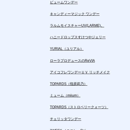
ビュームワンデー
キャンディーマジック ワンデー
ラルムモイスチャーUV(LARME)。
ハニードロップスすけつやジェリー
YURIAL（ユリアル）
ローラプロデュースのReVIA
アイコフレワンデーＵＶ リッチメイク
TOPARDS（指原莉乃）
ミューム（miium）
TOPARDS（ストロベリークォーツ）
チェリッタワンデー