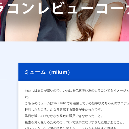
ミューム（miium）
わたしは黒目が濃いので、いわゆる色素薄い系のカラコンでもイメージ
た。
こちらのミュームはYou Tubeでも活躍している新希咲乃ちゃんのプロ
拝見したところ、かなり共感する部分が多かったです。
黒目が濃いのでなかなか発色に満足できなかったこと。
色素を薄く見せるためのカラコンで派手になりすぎた経験があること。
バレたくないけど瞳の印象は変えたい！というわがままな気持ち。