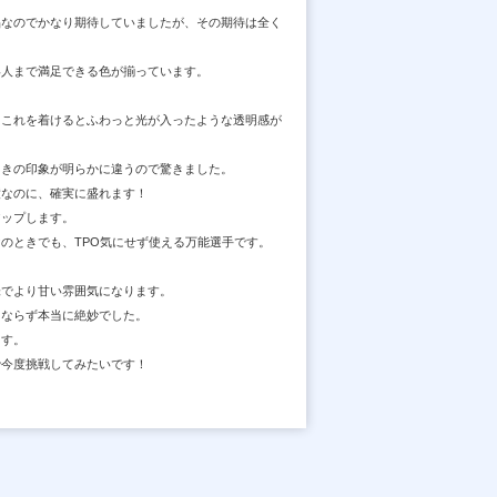
品なのでかなり期待していましたが、その期待は全く
い人まで満足できる色が揃っています。
もこれを着けるとふわっと光が入ったような透明感が
ときの印象が明らかに違うので驚きました。
瞳なのに、確実に盛れます！
アップします。
のときでも、TPO気にせず使える万能選手です。
味でより甘い雰囲気になります。
もならず本当に絶妙でした。
ます。
で今度挑戦してみたいです！