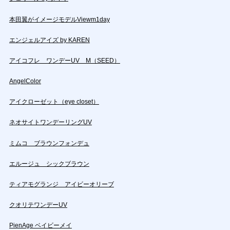
本田翼がイメージモデルViewm1day
エンジェルアイズ by KAREN
アイコフレ ワンデーUV M（SEED）
AngelColor
アイクローゼット（eye closet）
ネオサイトワンデーリングUV
ミムコ ブラウンフォンデュ
エルージュ シックブラウン
ティアモグランジ アイビーオリーブ
クオリテワンデーUV
PienAge ベイビーメイ