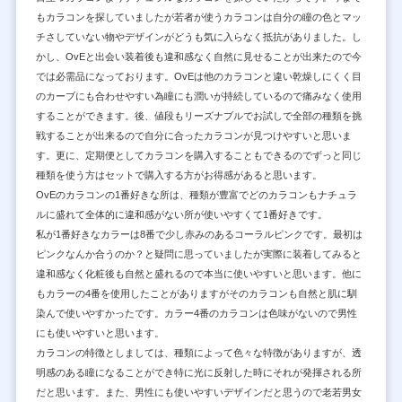
もカラコンを探していましたが若者が使うカラコンは自分の瞳の色とマッ
チさしていない物やデザインがどうも気に入らなく抵抗がありました。し
かし、OvEと出会い装着後も違和感なく自然に見せることが出来たので今
では必需品になっております。OvEは他のカラコンと違い乾燥しにくく目
のカーブにも合わせやすい為瞳にも潤いが持続しているので痛みなく使用
することができます。後、値段もリーズナブルでお試しで全部の種類を挑
戦することが出来るので自分に合ったカラコンが見つけやすいと思いま
す。更に、定期便としてカラコンを購入することもできるのでずっと同じ
種類を使う方はセットで購入する方がお得感があると思います。
OvEのカラコンの1番好きな所は、種類が豊富でどのカラコンもナチュラ
ルに盛れて全体的に違和感がない所が使いやすくて1番好きです。
私が1番好きなカラーは8番で少し赤みのあるコーラルピンクです。最初は
ピンクなんか合うのか？と疑問に思っていましたが実際に装着してみると
違和感なく化粧後も自然と盛れるので本当に使いやすいと思います。他に
もカラーの4番を使用したことがありますがそのカラコンも自然と肌に馴
染んで使いやすかったです。カラー4番のカラコンは色味がないので男性
にも使いやすいと思います。
カラコンの特徴としましては、種類によって色々な特徴がありますが、透
明感のある瞳になることができ特に光に反射した時にそれが発揮される所
だと思います。また、男性にも使いやすいデザインだと思うので老若男女