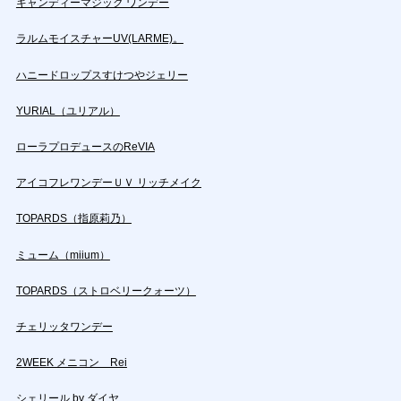
キャンディーマジック ワンデー
ラルムモイスチャーUV(LARME)。
ハニードロップスすけつやジェリー
YURIAL（ユリアル）
ローラプロデュースのReVIA
アイコフレワンデーＵＶ リッチメイク
TOPARDS（指原莉乃）
ミューム（miium）
TOPARDS（ストロベリークォーツ）
チェリッタワンデー
2WEEK メニコン Rei
シェリール by ダイヤ